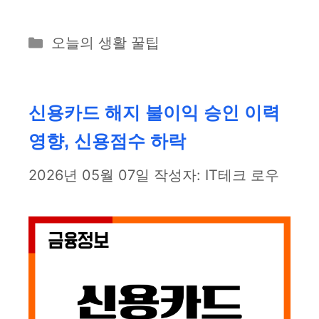
카
오늘의 생활 꿀팁
테
고
리
신용카드 해지 불이익 승인 이력
영향, 신용점수 하락
2026년 05월 07일
작성자:
IT테크 로우