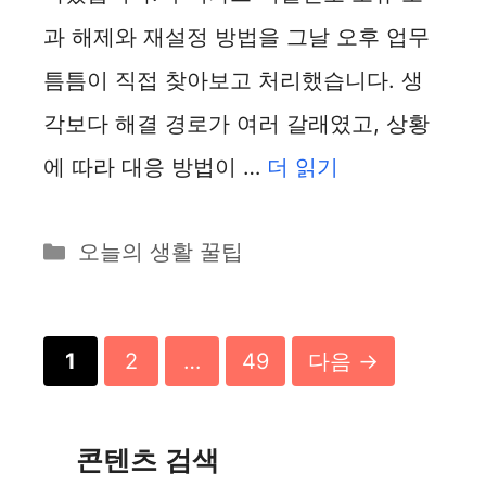
과 해제와 재설정 방법을 그날 오후 업무
틈틈이 직접 찾아보고 처리했습니다. 생
각보다 해결 경로가 여러 갈래였고, 상황
에 따라 대응 방법이 …
더 읽기
카
오늘의 생활 꿀팁
테
고
리
페
페
페
1
2
…
49
다음
→
이
이
이
지
지
지
콘텐츠 검색