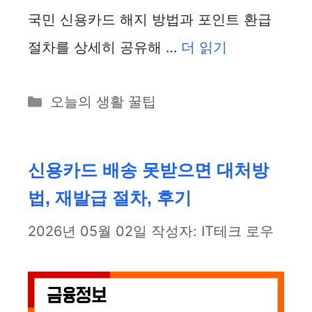
국민 신용카드 해지 방법과 포인트 환급
절차를 상세히 공유해 …
더 읽기
카
오늘의 생활 꿀팁
테
고
리
신용카드 배송 못받으면 대처방
법, 재발급 절차, 후기
2026년 05월 02일
작성자:
IT테크 로우