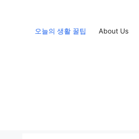
컨
텐
츠
오늘의 생활 꿀팁
About Us
로
건
너
뛰
기