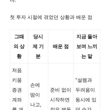
다.
첫 투자 시절에 겪었던 상황과 배운 점
그때
당시
지금 돌아
의 상
제 기
배운 점
보며 느끼
황
분
는 말
처음
키움
“설렘과
손에
증권
준비 없이
두려움이
땀이
계좌
시작하면
동시에 있
나고,
를 개
작은 변동
던 순간,