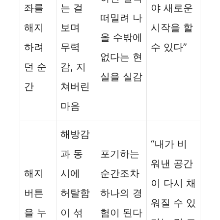
좌를
는 걸
야 새로운
떠밀려 나
해지
보며
시작을 할
올 수밖에
하려
무력
수 있다”
없다는 현
던 순
감, 지
실을 실감
간
쳐버린
마음
해방감
“내가 비
과 동
포기하는
워낸 공간
해지
시에
순간조차
이 다시 채
버튼
허탈함
하나의 경
워질 수 있
을 누
이 섞
험이 된다