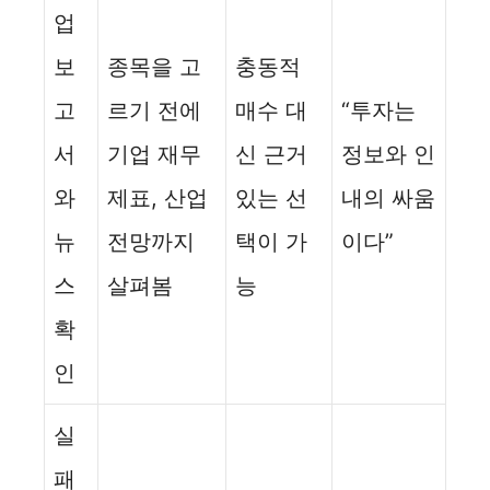
업
보
종목을 고
충동적
고
르기 전에
매수 대
“투자는
서
기업 재무
신 근거
정보와 인
와
제표, 산업
있는 선
내의 싸움
뉴
전망까지
택이 가
이다”
스
살펴봄
능
확
인
실
패