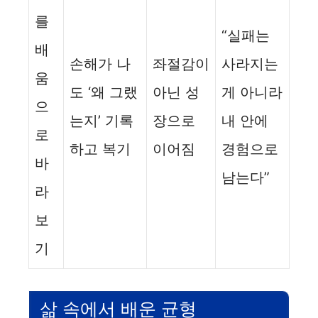
를
“실패는
배
손해가 나
좌절감이
사라지는
움
도 ‘왜 그랬
아닌 성
게 아니라
으
는지’ 기록
장으로
내 안에
로
하고 복기
이어짐
경험으로
바
남는다”
라
보
기
삶 속에서 배운 균형