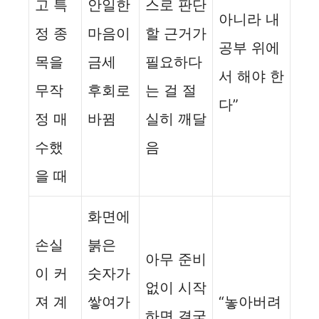
고 특
안일한
스로 판단
아니라 내
정 종
마음이
할 근거가
공부 위에
목을
금세
필요하다
서 해야 한
무작
후회로
는 걸 절
다”
정 매
바뀜
실히 깨달
수했
음
을 때
화면에
손실
붉은
아무 준비
이 커
숫자가
없이 시작
져 계
쌓여가
“놓아버려
하면 결국