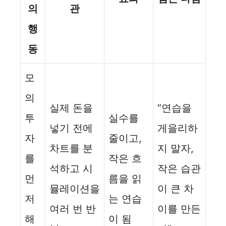
의
관
행
동
모
의
실제 돈을
“연습을
투
실수를
넣기 전에
게을리하
자
줄이고,
차트를 분
지 말자,
를
작은 흐
석하고 시
작은 습관
먼
름을 읽
뮬레이션을
이 큰 차
저
는 연습
여러 번 반
이를 만든
해
이 됨