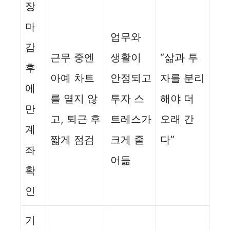
장
마
업무와
감
근무 중엔
생활이
“삶과 투
후
아예 차트
안정되고
자를 분리
에
를 열지 않
투자 스
해야 더
만
고, 퇴근 후
트레스가
오래 간
계
짧게 점검
크게 줄
다”
좌
어듦
확
인
기