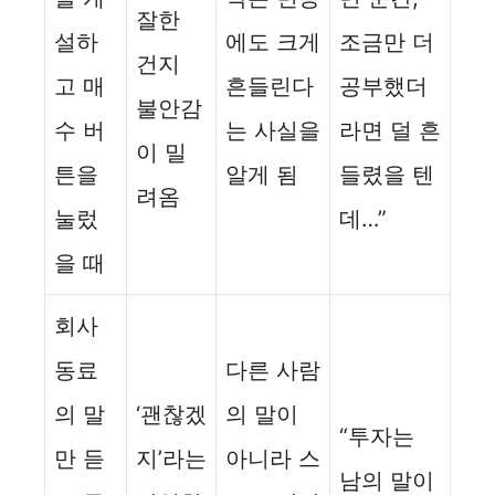
잘한
설하
에도 크게
조금만 더
건지
고 매
흔들린다
공부했더
불안감
수 버
는 사실을
라면 덜 흔
이 밀
튼을
알게 됨
들렸을 텐
려옴
눌렀
데…”
을 때
회사
동료
다른 사람
의 말
‘괜찮겠
의 말이
“투자는
만 듣
지’라는
아니라 스
남의 말이