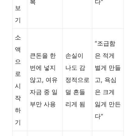
복
다”
보
기
소
“조급함
액
큰돈을 한
손실이
은 적게
으
번에 넣지
나도 감
벌게 만들
로
않고, 여유
정적으로
고, 욕심
시
자금 중 일
덜 흔들
은 크게
작
부만 사용
리게 됨
잃게 만든
하
다”
기