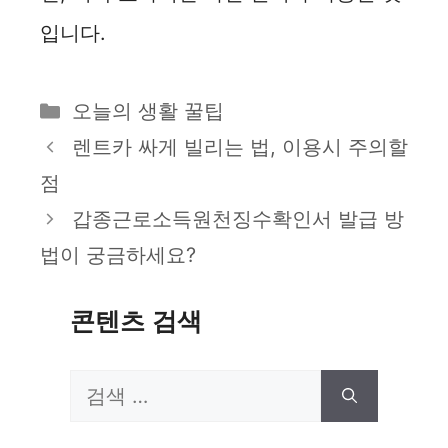
입니다.
카
오늘의 생활 꿀팁
테
렌트카 싸게 빌리는 법, 이용시 주의할
고
점
리
갑종근로소득원천징수확인서 발급 방
법이 궁금하세요?
콘텐츠 검색
검
색: