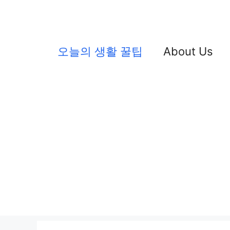
컨
텐
츠
오늘의 생활 꿀팁
About Us
로
건
너
뛰
기