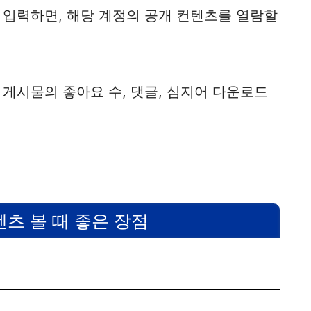
 입력하면, 해당 계정의 공개 컨텐츠를 열람할
게시물의 좋아요 수, 댓글, 심지어 다운로드
츠 볼 때 좋은 장점