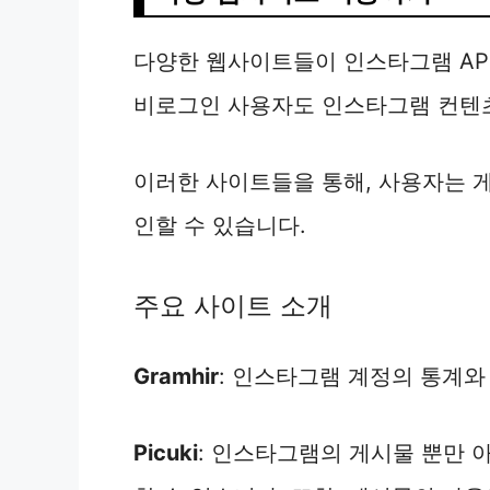
다양한 웹사이트들이 인스타그램 AP
비로그인 사용자도 인스타그램 컨텐츠
이러한 사이트들을 통해, 사용자는 게
인할 수 있습니다.
주요 사이트 소개
Gramhir
: 인스타그램 계정의 통계와
Picuki
: 인스타그램의 게시물 뿐만 아