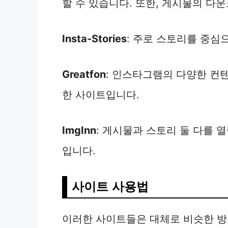
할 수 있습니다. 또한, 게시물의 다
Insta-Stories
: 주로 스토리를 중심
Greatfon
: 인스타그램의 다양한 컨
한 사이트입니다.
ImgInn
: 게시물과 스토리 둘 다를 
입니다.
사이트 사용법
이러한 사이트들은 대체로 비슷한 방