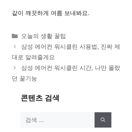
같이 깨끗하게 여름 보내봐요.
카
오늘의 생활 꿀팁
테
삼성 에어컨 워시클린 사용법, 진짜 제
고
대로 알려줄게요
리
삼성 에어컨 워시클린 시간, 나만 몰랐
던 꿀기능
콘텐츠 검색
검
색: