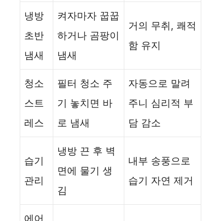
냉방
켜자마자 꿉꿉
거의 무취, 쾌적
초반
하거나 곰팡이
함 유지
냄새
냄새
청소
필터 청소 주
자동으로 말려
스트
기 놓치면 바
주니 심리적 부
레스
로 냄새
담 감소
냉방 끈 후 벽
습기
내부 송풍으로
면에 물기 생
관리
습기 자연 제거
김
에어