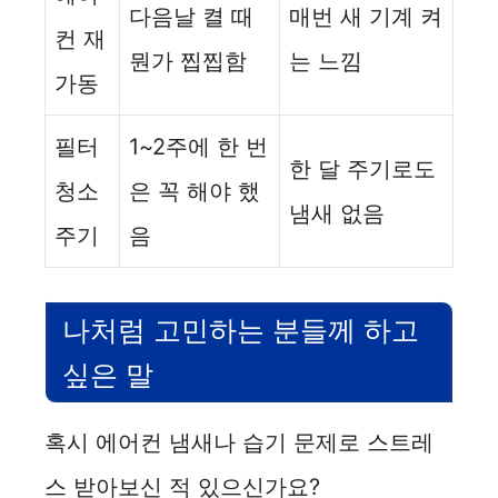
다음날 켤 때
매번 새 기계 켜
컨 재
뭔가 찝찝함
는 느낌
가동
필터
1~2주에 한 번
한 달 주기로도
청소
은 꼭 해야 했
냄새 없음
주기
음
나처럼 고민하는 분들께 하고
싶은 말
혹시 에어컨 냄새나 습기 문제로 스트레
스 받아보신 적 있으신가요?