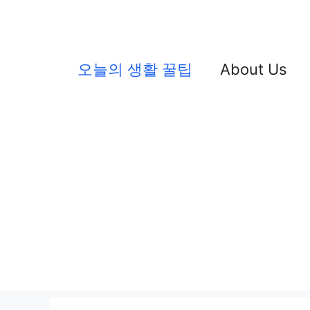
컨
텐
츠
오늘의 생활 꿀팁
About Us
로
건
너
뛰
기